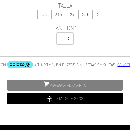
TALLA
22.5
23
23.5
24
24.5
25
CANTIDAD:
AGREGAR AL CARRITO
LISTA DE DESEOS