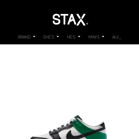
BRAND
SHE'S
HE'S
MINI'S
ALV_