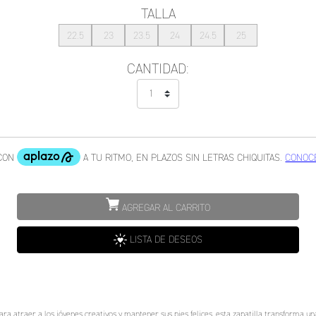
TALLA
22.5
23
23.5
24
24.5
25
CANTIDAD:
AGREGAR AL CARRITO
LISTA DE DESEOS
a atraer a los jóvenes creativos y mantener sus pies felices, esta zapatilla transforma una 