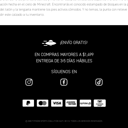
inación hecha en el cielo de Minecraft. Encontrarás el conocido estampado de bloques en la p
el talón y la lengüeta mantiene los pies activos cómodos. Y no temas, la punta con relieve 
ir este calzado a tu inventario.
¡ENVÍO GRATIS!
EN COMPRAS MAYORES A $1,499
ENTREGA DE 3-5 DÍAS HÁBILES
SÍGUENOS EN
© 2020 TYPHOON SPORTS COALLITION S.A.P.I. DE C.V. TODOS LOS DERECHOS RESERVADOS.