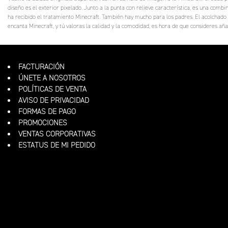
diseño es el exterior pixelado. Junto a la punta con relieve característica, es una comb
ha recibido el tratamiento Minecraft. También hay mucho para los padres. El acolchado d
encanta Minecraft, y tú valoras la calidad y la comodidad, es hora de que consideres añad
FACTURACIÓN
ÚNETE A NOSOTROS
POLÍTICAS DE VENTA
AVISO DE PRIVACIDAD
FORMAS DE PAGO
PROMOCIONES
VENTAS CORPORATIVAS
ESTATUS DE MI PEDIDO