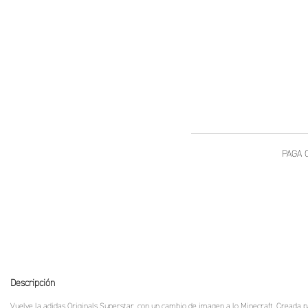
Descripción
Vuelve la adidas Originals Superstar, con un cambio de imagen a lo Minecraft. Creada par