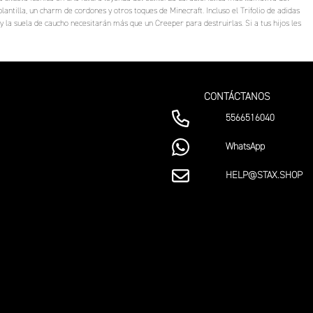
lantilla, un charm de cordones y otros toques de Minecraft. Incluso el Trifolio de adidas
y la suela de caucho necesitarán más que un Creeper para destruirlas. Si a tus hijos les
CONTÁCTANOS
5566516040
WhatsApp
HELP@STAX.SHOP