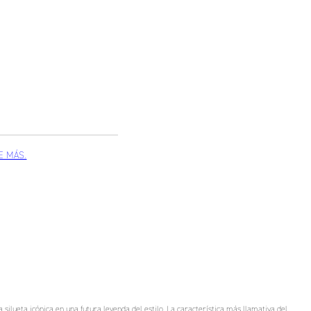
silueta icónica en una futura leyenda del estilo. La característica más llamativa del