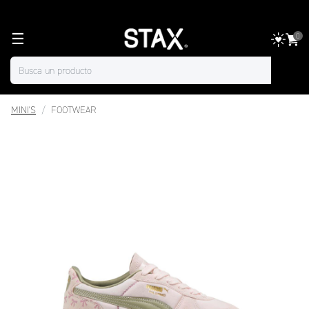
☰
0
MINI'S
FOOTWEAR