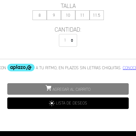
TALLA
8
9
10
11
11.5
CANTIDAD:
AGREGAR AL CARRITO
LISTA DE DESEOS