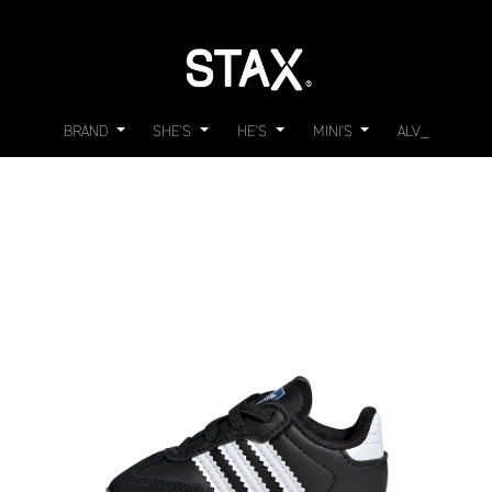
BRAND
SHE'S
HE'S
MINI'S
ALV_