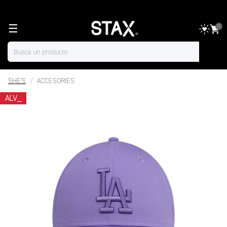
☰
0
SHE'S
ACCESORIES
ALV_