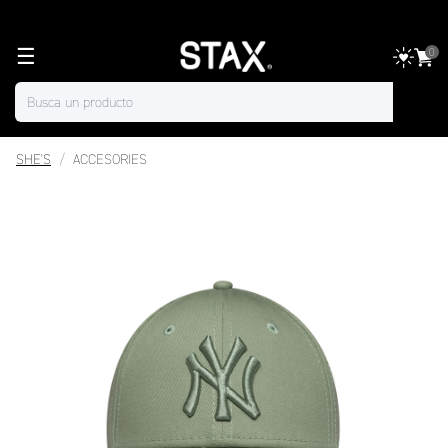
☰
0
SHE'S
ACCESORIES