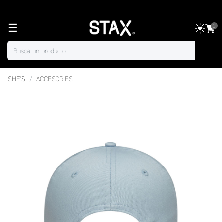
☰
0
SHE'S
ACCESORIES