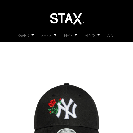
BRAND
SHE'S
HE'S
MINI'S
ALV_