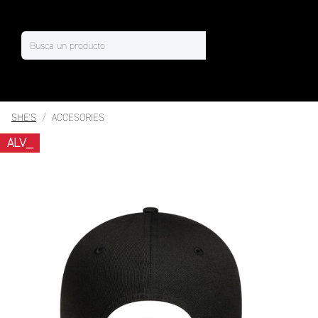
SHE'S
ACCESORIES
ALV_