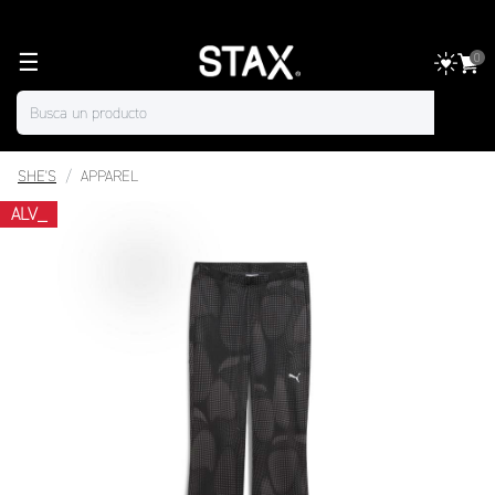
☰
0
SHE'S
APPAREL
ALV_