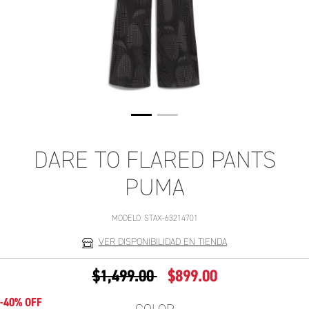
DARE TO FLARED PANTS
PUMA
MODELO:
STAX-63214701
VER DISPONIBILIDAD EN TIENDA
PRECIO REDUCIDO DE
A
$1,499.00
$899.00
-40% OFF