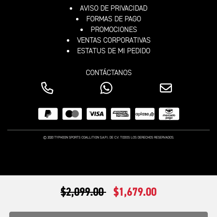
AVISO DE PRIVACIDAD
FORMAS DE PAGO
PROMOCIONES
VENTAS CORPORATIVAS
ESTATUS DE MI PEDIDO
CONTÁCTANOS
© 2020 TYPHOON SPORTS COALLITION S.A.P.I. DE C.V. TODOS LOS DERECHOS RESERVADOS.
PRECIO REDUCIDO DE
A
$2,099.00
$1,679.00