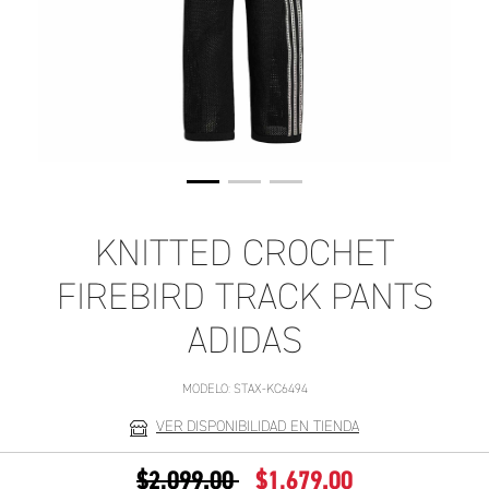
KNITTED CROCHET
FIREBIRD TRACK PANTS
ADIDAS
MODELO:
STAX-KC6494
VER DISPONIBILIDAD EN TIENDA
PRECIO REDUCIDO DE
A
$2,099.00
$1,679.00