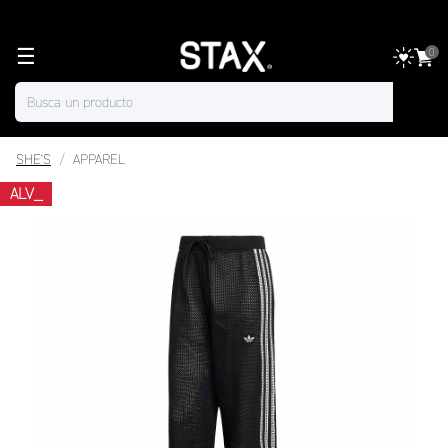
☰
0
SHE'S
APPAREL
ALV_