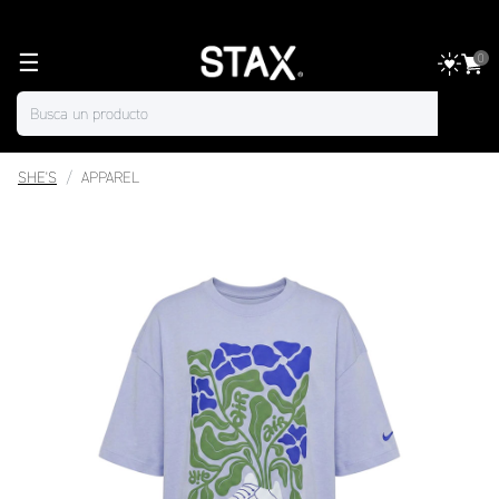
☰
0
SHE'S
APPAREL