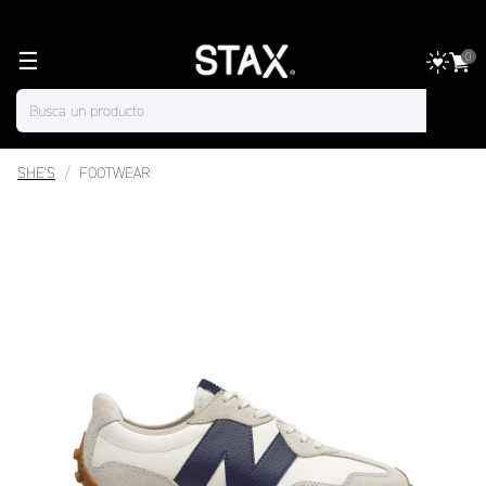
☰
0
SHE'S
FOOTWEAR