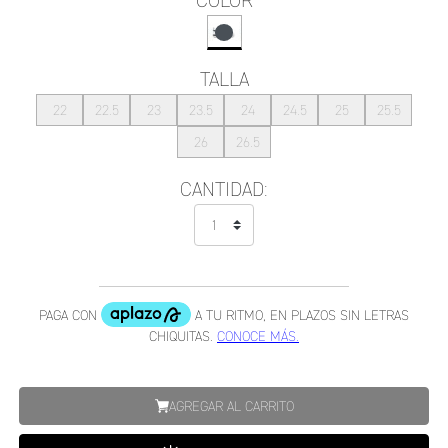
COLOR
TALLA
22
22.5
23
23.5
24
24.5
25
25.5
26
26.5
CANTIDAD:
AGREGAR AL CARRITO