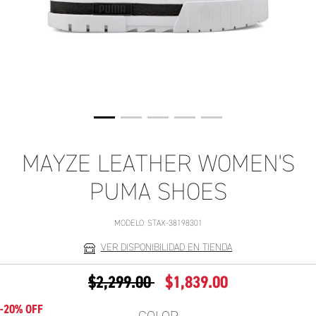
MAYZE LEATHER WOMEN'S
PUMA SHOES
MODELO:
STAX-38198301
VER DISPONIBILIDAD EN TIENDA
PRECIO REDUCIDO DE
A
$2,299.00
$1,839.00
-20% OFF