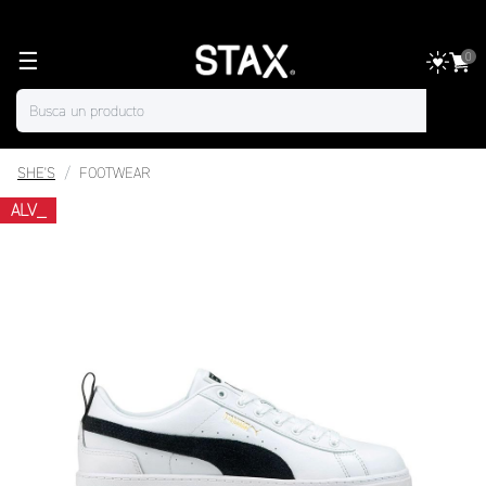
☰
0
SHE'S
FOOTWEAR
ALV_