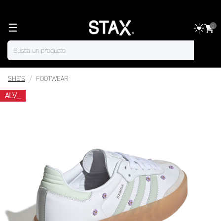
☰
0
SHE'S
FOOTWEAR
ALV_