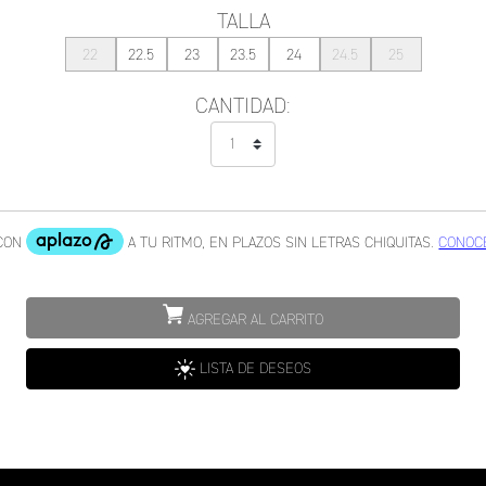
TALLA
22
22.5
23
23.5
24
24.5
25
CANTIDAD:
AGREGAR AL CARRITO
LISTA DE DESEOS