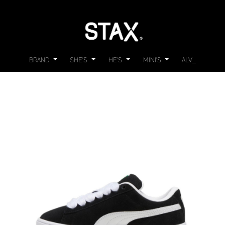
BRAND
SHE'S
HE'S
MINI'S
ALV_