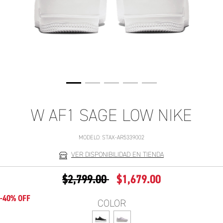
W AF1 SAGE LOW NIKE
MODELO:
STAX-AR5339002
VER DISPONIBILIDAD EN TIENDA
PRECIO REDUCIDO DE
A
$2,799.00
$1,679.00
-40% OFF
COLOR