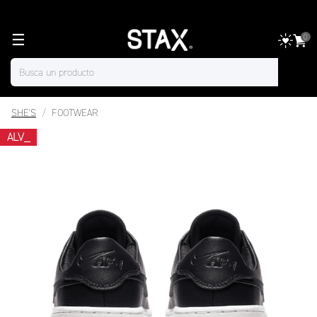
☰
0
SHE'S
FOOTWEAR
ALV_