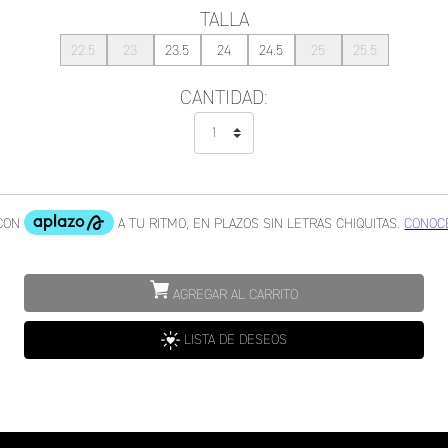
TALLA
22.5
23
23.5
24
24.5
25
25.5
CANTIDAD:
AGREGAR AL CARRITO
LISTA DE DESEOS