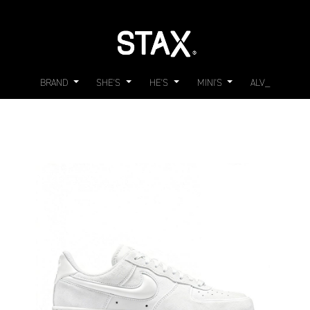
BRAND
SHE'S
HE'S
MINI'S
ALV_