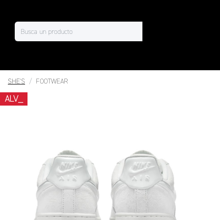
SHE'S
FOOTWEAR
ALV_