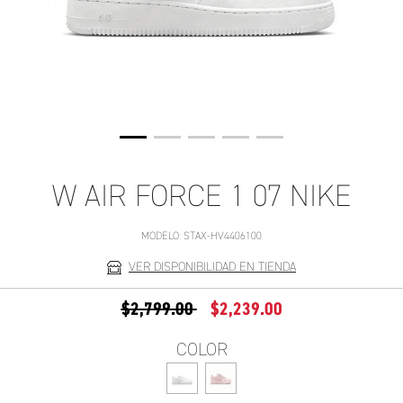
W AIR FORCE 1 07 NIKE
MODELO:
STAX-HV4406100
VER DISPONIBILIDAD EN TIENDA
PRECIO REDUCIDO DE
A
$2,799.00
$2,239.00
COLOR