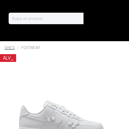
SHE'S
FOOTWEAR
ALV_