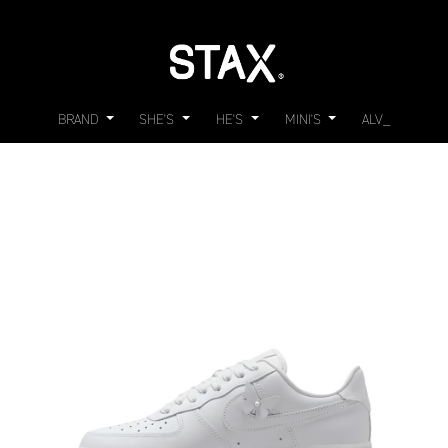
BRAND
SHE'S
HE'S
MINI'S
ALV_