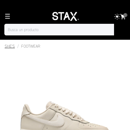
☰
0
SHE'S
FOOTWEAR