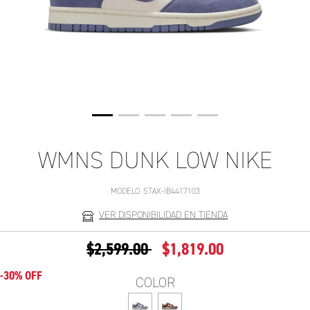
WMNS DUNK LOW NIKE
MODELO:
STAX-IB4417103
VER DISPONIBILIDAD EN TIENDA
PRECIO REDUCIDO DE
A
$2,599.00
$1,819.00
-30% OFF
COLOR