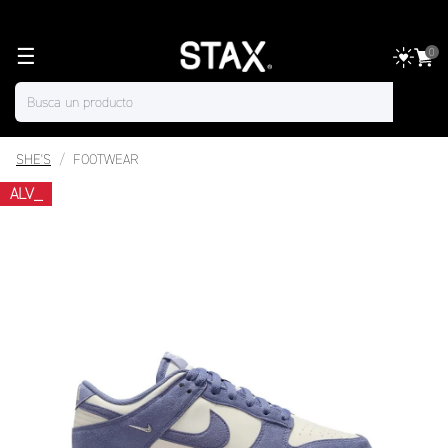
☰
0
SHE'S
FOOTWEAR
ALV_